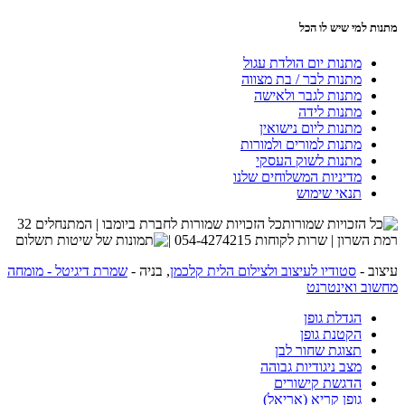
מתנות למי שיש לו הכל
מתנות יום הולדת עגול
מתנות לבר / בת מצווה
מתנות לגבר ולאישה
מתנות לידה
מתנות ליום נישואין
מתנות למורים ולמורות
מתנות לשוק העסקי
מדיניות המשלוחים שלנו
תנאי שימוש
כל הזכויות שמורות לחברת ביומבו | המתנחלים 32
רמת השרון | שרות לקוחות 054-4274215 |
עיצוב -
סטודיו לעיצוב ולצילום הלית קלכמן
, בניה -
שמרת דיגיטל - מומחה
מחשוב ואינטרנט
הגדלת גופן
הקטנת גופן
תצוגת שחור לבן
מצב ניגודיות גבוהה
הדגשת קישורים
גופן קריא (אריאל)