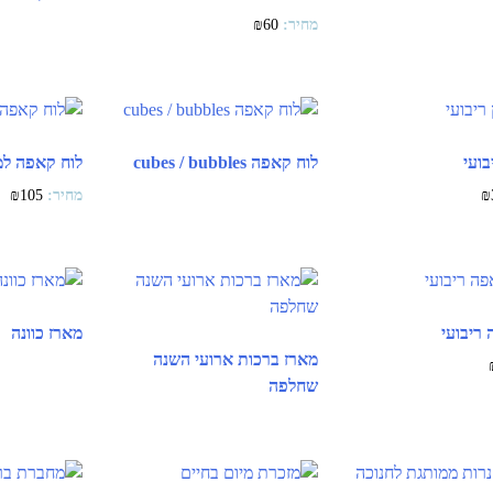
₪
60
בועי
לוח קאפה cubes / bubbles
לוח קאפה למ
₪
105
₪
ריבועי
מארז כוונה
מארז ברכות ארועי השנה
שחלפה