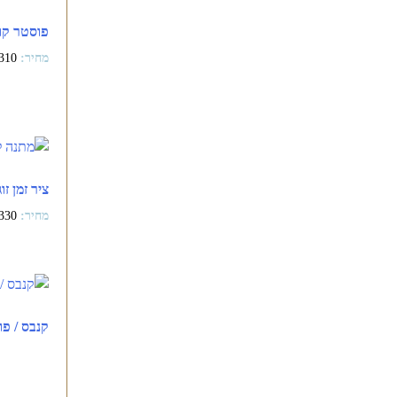
פוסטר קו
310
ציר זמן זוג
330
קנבס / פו