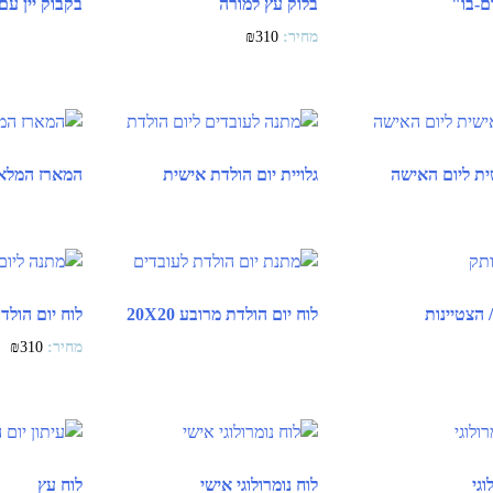
ום-בו"
בלוק עץ למורה
בקבוק יין עם
₪
310
ית ליום האישה
גלויית יום הולדת אישית
המארז המלא
/ הצטיינות
לוח יום הולדת מרובע 20X20
לוח יום הולד
₪
310
וגי
לוח נומרולוגי אישי
לוח עץ