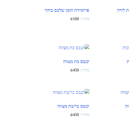
 לידה
פירמידת הזמן שלכם ביחד
₪
160
ת
קנבס בת מצווה
₪
450
ה
קנבס בר/בת מצווה
₪
450