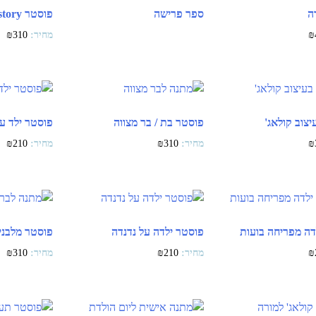
ה
ספר פרישה
פוסטר Love story
₪
310
₪
צוב קולאג'
פוסטר בת / בר מצווה
פוסטר ילד ע
₪
210
₪
310
₪
דה מפריחה בועות
פוסטר ילדה על נדנדה
פוסטר מלבני
₪
310
₪
210
₪