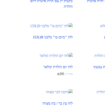
 תוית אישית
בקבוק יין עם תוית אישית ליום
הולדת
לוח "ביום-בו" מלבני 15X20
ת צבעוני
לוח יום הולדת קולאז'
₪
295
לוח עץ בר / בת מצווה