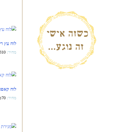
לוח עץ רי
310
לוח קאפה 
₪
70