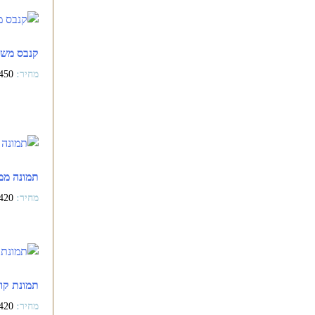
קנבס משח
450
תמונה ממ
420
תמונת קול
420