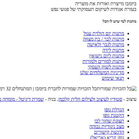
ביומבו מייצרת ואורזת את מוצריה
בעזרת אגודות לשיקום תעסוקתי של פגועי נפש
מתנות למי שיש לו הכל
מתנות יום הולדת עגול
מתנות לבר / בת מצווה
מתנות לגבר ולאישה
מתנות לידה
מתנות ליום נישואין
מתנות למורים ולמורות
מתנות לשוק העסקי
מדיניות המשלוחים שלנו
תנאי שימוש
כל הזכויות שמורות לחברת ביומבו | המתנחלים 32 רמת השרון | שרות לקוחות 054-4274215 |
עיצוב -
סטודיו לעיצוב ולצילום הלית קלכמן
, בניה -
שמרת דיגיטל - מומחה מ
הגדלת גופן
הקטנת גופן
תצוגת שחור לבן
מצב ניגודיות גבוהה
הדגשת קישורים
גופן קריא (אריאל)