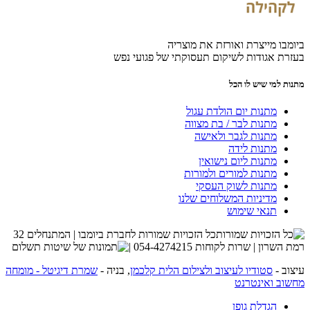
ביומבו מייצרת ואורזת את מוצריה
בעזרת אגודות לשיקום תעסוקתי של פגועי נפש
מתנות למי שיש לו הכל
מתנות יום הולדת עגול
מתנות לבר / בת מצווה
מתנות לגבר ולאישה
מתנות לידה
מתנות ליום נישואין
מתנות למורים ולמורות
מתנות לשוק העסקי
מדיניות המשלוחים שלנו
תנאי שימוש
כל הזכויות שמורות לחברת ביומבו | המתנחלים 32
רמת השרון | שרות לקוחות 054-4274215 |
עיצוב -
סטודיו לעיצוב ולצילום הלית קלכמן
, בניה -
שמרת דיגיטל - מומחה
מחשוב ואינטרנט
הגדלת גופן