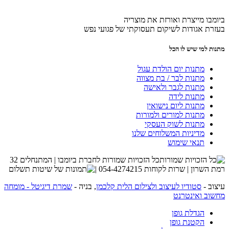
ביומבו מייצרת ואורזת את מוצריה
בעזרת אגודות לשיקום תעסוקתי של פגועי נפש
מתנות למי שיש לו הכל
מתנות יום הולדת עגול
מתנות לבר / בת מצווה
מתנות לגבר ולאישה
מתנות לידה
מתנות ליום נישואין
מתנות למורים ולמורות
מתנות לשוק העסקי
מדיניות המשלוחים שלנו
תנאי שימוש
כל הזכויות שמורות לחברת ביומבו | המתנחלים 32
רמת השרון | שרות לקוחות 054-4274215 |
עיצוב -
סטודיו לעיצוב ולצילום הלית קלכמן
, בניה -
שמרת דיגיטל - מומחה
מחשוב ואינטרנט
הגדלת גופן
הקטנת גופן