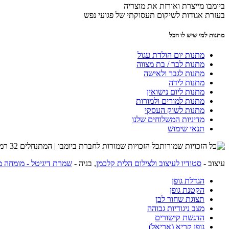
ביומבו מייצרת ואורזת את מוצריה
בעזרת אגודות לשיקום תעסוקתי של פגועי נפש
מתנות למי שיש לו הכל
מתנות יום הולדת עגול
מתנות לבר / בת מצווה
מתנות לגבר ולאישה
מתנות לידה
מתנות ליום נישואין
מתנות למורים ולמורות
מתנות לשוק העסקי
מדיניות המשלוחים שלנו
תנאי שימוש
כל הזכויות שמורות לחברת ביומבו | המתנחלים 32 רמת השרון | שרות לקוחות 054-4274215 |
עיצוב -
סטודיו לעיצוב ולצילום הלית קלכמן
, בניה -
שמרת דיגיטל - מומחה מ
הגדלת גופן
הקטנת גופן
תצוגת שחור לבן
מצב ניגודיות גבוהה
הדגשת קישורים
גופן קריא (אריאל)