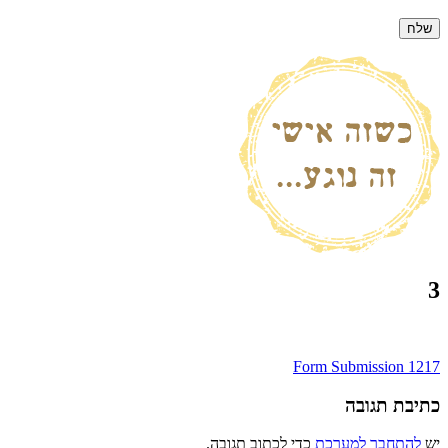
3
ניווט
Form Submission 1217
כתיבת תגובה
יש
להתחבר למערכת
כדי לכתוב תגובה.