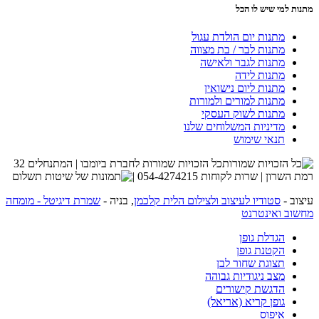
מתנות למי שיש לו הכל
מתנות יום הולדת עגול
מתנות לבר / בת מצווה
מתנות לגבר ולאישה
מתנות לידה
מתנות ליום נישואין
מתנות למורים ולמורות
מתנות לשוק העסקי
מדיניות המשלוחים שלנו
תנאי שימוש
כל הזכויות שמורות לחברת ביומבו | המתנחלים 32
רמת השרון | שרות לקוחות 054-4274215 |
עיצוב -
סטודיו לעיצוב ולצילום הלית קלכמן
, בניה -
שמרת דיגיטל - מומחה
מחשוב ואינטרנט
הגדלת גופן
הקטנת גופן
תצוגת שחור לבן
מצב ניגודיות גבוהה
הדגשת קישורים
גופן קריא (אריאל)
איפוס