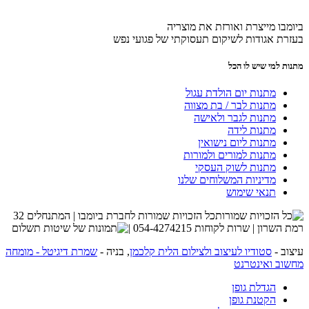
ביומבו מייצרת ואורזת את מוצריה
בעזרת אגודות לשיקום תעסוקתי של פגועי נפש
מתנות למי שיש לו הכל
מתנות יום הולדת עגול
מתנות לבר / בת מצווה
מתנות לגבר ולאישה
מתנות לידה
מתנות ליום נישואין
מתנות למורים ולמורות
מתנות לשוק העסקי
מדיניות המשלוחים שלנו
תנאי שימוש
כל הזכויות שמורות לחברת ביומבו | המתנחלים 32
רמת השרון | שרות לקוחות 054-4274215 |
עיצוב -
סטודיו לעיצוב ולצילום הלית קלכמן
, בניה -
שמרת דיגיטל - מומחה
מחשוב ואינטרנט
הגדלת גופן
הקטנת גופן