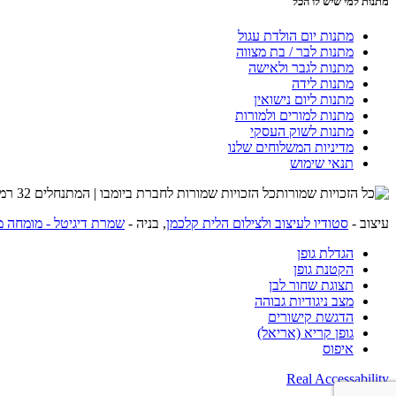
מתנות למי שיש לו הכל
מתנות יום הולדת עגול
מתנות לבר / בת מצווה
מתנות לגבר ולאישה
מתנות לידה
מתנות ליום נישואין
מתנות למורים ולמורות
מתנות לשוק העסקי
מדיניות המשלוחים שלנו
תנאי שימוש
כל הזכויות שמורות לחברת ביומבו | המתנחלים 32 רמת השרון | שרות לקוחות 054-4274215 |
עיצוב -
סטודיו לעיצוב ולצילום הלית קלכמן
, בניה -
שמרת דיגיטל - מומחה מ
הגדלת גופן
הקטנת גופן
תצוגת שחור לבן
מצב ניגודיות גבוהה
הדגשת קישורים
גופן קריא (אריאל)
איפוס
Real Accessability