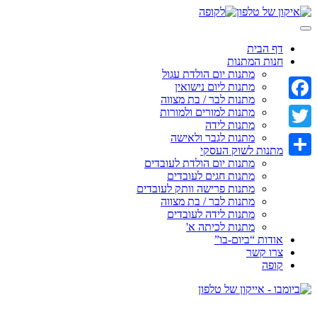
Skip
to
content
דף הבית
חנות המתנות
מתנות יום הולדת עגול
מתנות ליום נישואין
מתנות לבר / בת מצווה
Facebook
מתנות למורים ולמורות
מתנות לידה
מתנות לגבר ולאישה
Twitter
מתנות לשוק העסקי
מתנות יום הולדת לעובדים
Share
מתנות חגים לעובדים
מתנות פרישה וותק לעובדים
מתנות לבר / בת מצווה
מתנות לידה לעובדים
מתנות לכיתה א'
אודות “ביום-בו”
צרו קשר
קופה