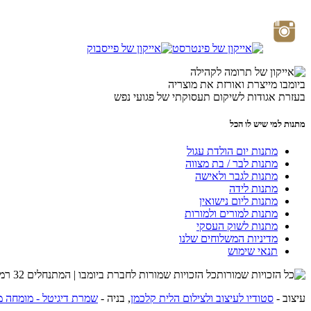
ביומבו מייצרת ואורזת את מוצריה
בעזרת אגודות לשיקום תעסוקתי של פגועי נפש
מתנות למי שיש לו הכל
מתנות יום הולדת עגול
מתנות לבר / בת מצווה
מתנות לגבר ולאישה
מתנות לידה
מתנות ליום נישואין
מתנות למורים ולמורות
מתנות לשוק העסקי
מדיניות המשלוחים שלנו
תנאי שימוש
כל הזכויות שמורות לחברת ביומבו | המתנחלים 32 רמת השרון | שרות לקוחות 054-4274215 |
עיצוב -
סטודיו לעיצוב ולצילום הלית קלכמן
, בניה -
שמרת דיגיטל - מומחה מ