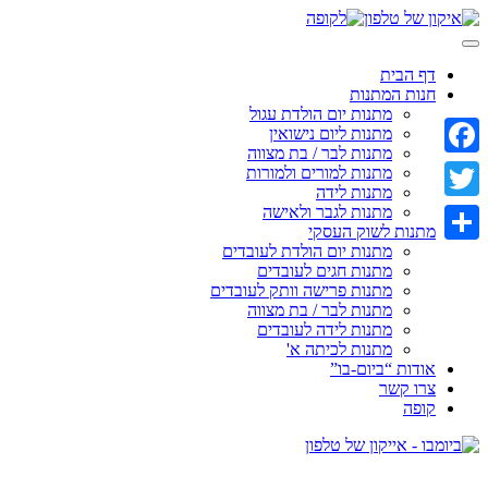
Skip
to
content
דף הבית
חנות המתנות
מתנות יום הולדת עגול
מתנות ליום נישואין
מתנות לבר / בת מצווה
Facebook
מתנות למורים ולמורות
מתנות לידה
מתנות לגבר ולאישה
Twitter
מתנות לשוק העסקי
מתנות יום הולדת לעובדים
Share
מתנות חגים לעובדים
מתנות פרישה וותק לעובדים
מתנות לבר / בת מצווה
מתנות לידה לעובדים
מתנות לכיתה א'
אודות “ביום-בו”
צרו קשר
קופה