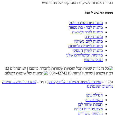
בעזרת אגודות לשיקום תעסוקתי של פגועי נפש
מתנות למי שיש לו הכל
מתנות יום הולדת עגול
מתנות לבר / בת מצווה
מתנות לגבר ולאישה
מתנות לידה
מתנות ליום נישואין
מתנות למורים ולמורות
מתנות לשוק העסקי
מדיניות המשלוחים שלנו
תנאי שימוש
כל הזכויות שמורות לחברת ביומבו | המתנחלים 32
רמת השרון | שרות לקוחות 054-4274215 |
עיצוב -
סטודיו לעיצוב ולצילום הלית קלכמן
, בניה -
שמרת דיגיטל - מומחה
מחשוב ואינטרנט
הגדלת גופן
הקטנת גופן
תצוגת שחור לבן
מצב ניגודיות גבוהה
הדגשת קישורים