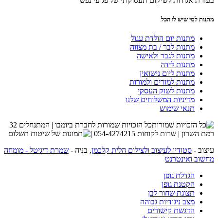
בעזרת אגודות לשיקום תעסוקתי של פגועי נפש
מתנות למי שיש לו הכל
מתנות יום הולדת עגול
מתנות לבר / בת מצווה
מתנות לגבר ולאישה
מתנות לידה
מתנות ליום נישואין
מתנות למורים ולמורות
מתנות לשוק העסקי
מדיניות המשלוחים שלנו
תנאי שימוש
כל הזכויות שמורות לחברת ביומבו | המתנחלים 32
רמת השרון | שרות לקוחות 054-4274215 |
עיצוב -
סטודיו לעיצוב ולצילום הלית קלכמן
, בניה -
שמרת דיגיטל - מומחה
מחשוב ואינטרנט
הגדלת גופן
הקטנת גופן
תצוגת שחור לבן
מצב ניגודיות גבוהה
הדגשת קישורים