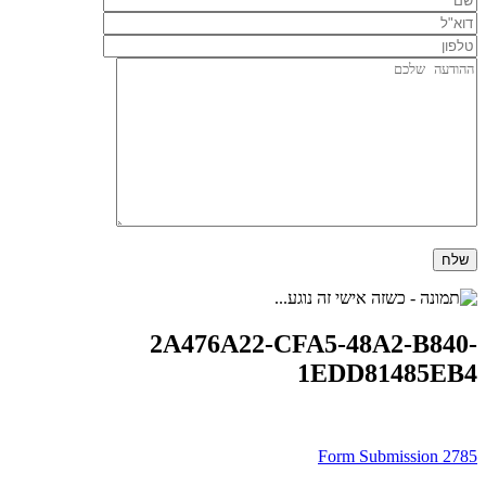
2A476A22-CFA5-48A2-B840-
1EDD81485EB4
ניווט
Form Submission 2785