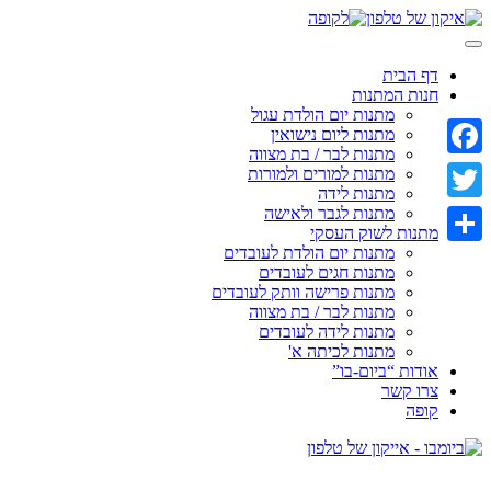
Skip
to
content
דף הבית
חנות המתנות
מתנות יום הולדת עגול
מתנות ליום נישואין
מתנות לבר / בת מצווה
Facebook
מתנות למורים ולמורות
מתנות לידה
מתנות לגבר ולאישה
Twitter
מתנות לשוק העסקי
מתנות יום הולדת לעובדים
Share
מתנות חגים לעובדים
מתנות פרישה וותק לעובדים
מתנות לבר / בת מצווה
מתנות לידה לעובדים
מתנות לכיתה א'
אודות “ביום-בו”
צרו קשר
קופה