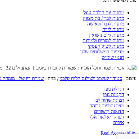
מתנות למי שיש לו הכל
מתנות יום הולדת עגול
מתנות לבר / בת מצווה
מתנות לגבר ולאישה
מתנות לידה
מתנות ליום נישואין
מתנות למורים ולמורות
מתנות לשוק העסקי
מדיניות המשלוחים שלנו
תנאי שימוש
כל הזכויות שמורות לחברת ביומבו | המתנחלים 32 רמת השרון | שרות לקוחות 054-4274215 |
עיצוב -
סטודיו לעיצוב ולצילום הלית קלכמן
, בניה -
שמרת דיגיטל - מומחה מ
הגדלת גופן
הקטנת גופן
תצוגת שחור לבן
מצב ניגודיות גבוהה
הדגשת קישורים
גופן קריא (אריאל)
איפוס
Real Accessability