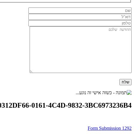
0312DF66-0161-4C4D-9832-3BC6973236B4
ניווט
Form Submission 1292