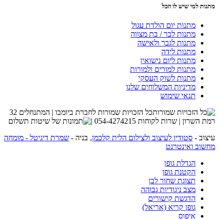
מתנות למי שיש לו הכל
מתנות יום הולדת עגול
מתנות לבר / בת מצווה
מתנות לגבר ולאישה
מתנות לידה
מתנות ליום נישואין
מתנות למורים ולמורות
מתנות לשוק העסקי
מדיניות המשלוחים שלנו
תנאי שימוש
כל הזכויות שמורות לחברת ביומבו | המתנחלים 32
רמת השרון | שרות לקוחות 054-4274215 |
עיצוב -
סטודיו לעיצוב ולצילום הלית קלכמן
, בניה -
שמרת דיגיטל - מומחה
מחשוב ואינטרנט
הגדלת גופן
הקטנת גופן
תצוגת שחור לבן
מצב ניגודיות גבוהה
הדגשת קישורים
גופן קריא (אריאל)
איפוס