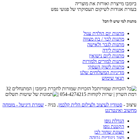
ביומבו מייצרת ואורזת את מוצריה
בעזרת אגודות לשיקום תעסוקתי של פגועי נפש
מתנות למי שיש לו הכל
מתנות יום הולדת עגול
מתנות לבר / בת מצווה
מתנות לגבר ולאישה
מתנות לידה
מתנות ליום נישואין
מתנות למורים ולמורות
מתנות לשוק העסקי
מדיניות המשלוחים שלנו
תנאי שימוש
כל הזכויות שמורות לחברת ביומבו | המתנחלים 32
רמת השרון | שרות לקוחות 054-4274215 |
עיצוב -
סטודיו לעיצוב ולצילום הלית קלכמן
, בניה -
שמרת דיגיטל - מומחה
מחשוב ואינטרנט
הגדלת גופן
הקטנת גופן
תצוגת שחור לבן
מצב ניגודיות גבוהה