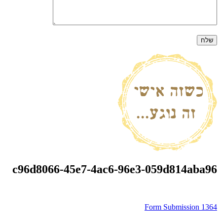
c96d8066-45e7-4ac6-96e3-059d814aba96
ניווט
Form Submission 1364