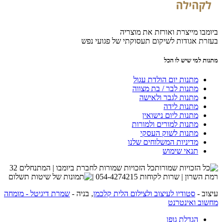
ביומבו מייצרת ואורזת את מוצריה
בעזרת אגודות לשיקום תעסוקתי של פגועי נפש
מתנות למי שיש לו הכל
מתנות יום הולדת עגול
מתנות לבר / בת מצווה
מתנות לגבר ולאישה
מתנות לידה
מתנות ליום נישואין
מתנות למורים ולמורות
מתנות לשוק העסקי
מדיניות המשלוחים שלנו
תנאי שימוש
כל הזכויות שמורות לחברת ביומבו | המתנחלים 32
רמת השרון | שרות לקוחות 054-4274215 |
עיצוב -
סטודיו לעיצוב ולצילום הלית קלכמן
, בניה -
שמרת דיגיטל - מומחה
מחשוב ואינטרנט
הגדלת גופן