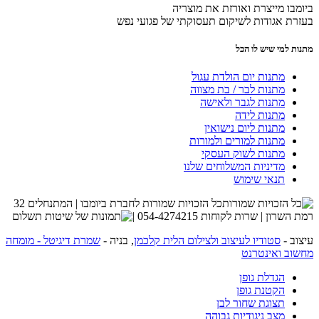
ביומבו מייצרת ואורזת את מוצריה
בעזרת אגודות לשיקום תעסוקתי של פגועי נפש
מתנות למי שיש לו הכל
מתנות יום הולדת עגול
מתנות לבר / בת מצווה
מתנות לגבר ולאישה
מתנות לידה
מתנות ליום נישואין
מתנות למורים ולמורות
מתנות לשוק העסקי
מדיניות המשלוחים שלנו
תנאי שימוש
כל הזכויות שמורות לחברת ביומבו | המתנחלים 32
רמת השרון | שרות לקוחות 054-4274215 |
עיצוב -
סטודיו לעיצוב ולצילום הלית קלכמן
, בניה -
שמרת דיגיטל - מומחה
מחשוב ואינטרנט
הגדלת גופן
הקטנת גופן
תצוגת שחור לבן
מצב ניגודיות גבוהה