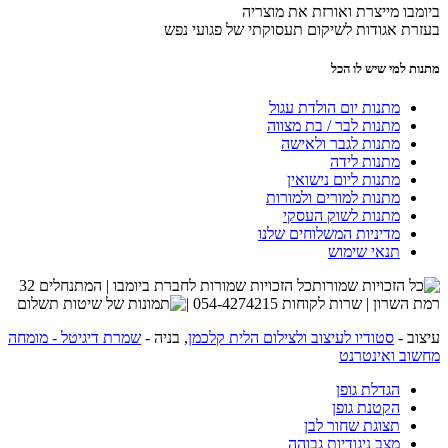
ביומבו מייצרת ואורזת את מוצריה
בעזרת אגודות לשיקום תעסוקתי של פגועי נפש
מתנות למי שיש לו הכל
מתנות יום הולדת עגול
מתנות לבר / בת מצווה
מתנות לגבר ולאישה
מתנות לידה
מתנות ליום נישואין
מתנות למורים ולמורות
מתנות לשוק העסקי
מדיניות המשלוחים שלנו
תנאי שימוש
כל הזכויות שמורות לחברת ביומבו | המתנחלים 32
רמת השרון | שרות לקוחות 054-4274215 |
עיצוב -
סטודיו לעיצוב ולצילום הלית קלכמן
, בניה -
שמרת דיגיטל - מומחה
מחשוב ואינטרנט
הגדלת גופן
הקטנת גופן
תצוגת שחור לבן
מצב ניגודיות גבוהה