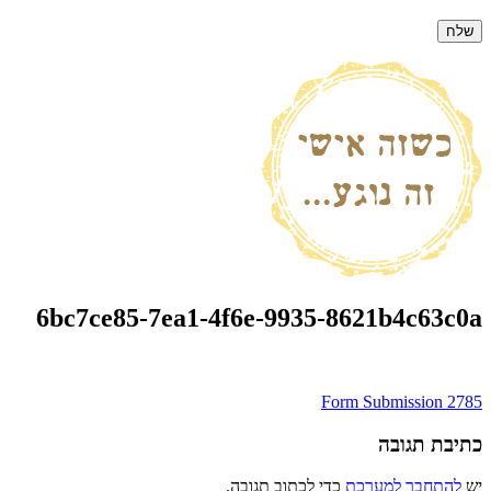
6bc7ce85-7ea1-4f6e-9935-8621b4c63c0a
ניווט
Form Submission 2785
כתיבת תגובה
יש
להתחבר למערכת
כדי לכתוב תגובה.