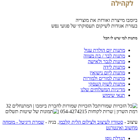
ביומבו מייצרת ואורזת את מוצריה
בעזרת אגודות לשיקום תעסוקתי של פגועי נפש
מתנות למי שיש לו הכל
מתנות יום הולדת עגול
מתנות לבר / בת מצווה
מתנות לגבר ולאישה
מתנות לידה
מתנות ליום נישואין
מתנות למורים ולמורות
מתנות לשוק העסקי
מדיניות המשלוחים שלנו
תנאי שימוש
כל הזכויות שמורות לחברת ביומבו | המתנחלים 32
רמת השרון | שרות לקוחות 054-4274215 |
עיצוב -
סטודיו לעיצוב ולצילום הלית קלכמן
, בניה -
שמרת דיגיטל - מומחה
מחשוב ואינטרנט
הגדלת גופן