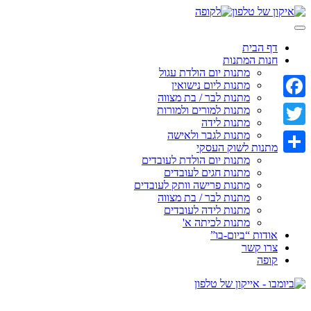
Skip
to
content
דף הבית
חנות המתנות
מתנות יום הולדת עגול
מתנות ליום נישואין
מתנות לבר / בת מצווה
Facebook
מתנות למורים ולמורות
מתנות לידה
מתנות לגבר ולאישה
Twitter
מתנות לשוק העסקי
מתנות יום הולדת לעובדים
Share
מתנות חגים לעובדים
מתנות פרישה וותק לעובדים
מתנות לבר / בת מצווה
מתנות לידה לעובדים
מתנות לכיתה א'
אודות “ביום-בו”
צרו קשר
קופה