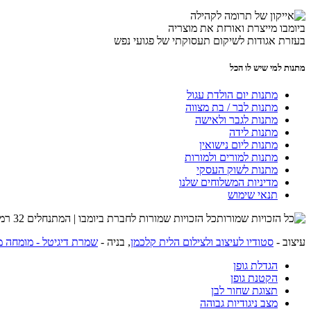
ביומבו מייצרת ואורזת את מוצריה
בעזרת אגודות לשיקום תעסוקתי של פגועי נפש
מתנות למי שיש לו הכל
מתנות יום הולדת עגול
מתנות לבר / בת מצווה
מתנות לגבר ולאישה
מתנות לידה
מתנות ליום נישואין
מתנות למורים ולמורות
מתנות לשוק העסקי
מדיניות המשלוחים שלנו
תנאי שימוש
כל הזכויות שמורות לחברת ביומבו | המתנחלים 32 רמת השרון | שרות לקוחות 054-4274215 |
עיצוב -
סטודיו לעיצוב ולצילום הלית קלכמן
, בניה -
שמרת דיגיטל - מומחה מ
הגדלת גופן
הקטנת גופן
תצוגת שחור לבן
מצב ניגודיות גבוהה