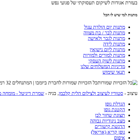
בעזרת אגודות לשיקום תעסוקתי של פגועי נפש
מתנות למי שיש לו הכל
מתנות יום הולדת עגול
מתנות לבר / בת מצווה
מתנות לגבר ולאישה
מתנות לידה
מתנות ליום נישואין
מתנות למורים ולמורות
מתנות לשוק העסקי
מדיניות המשלוחים שלנו
תנאי שימוש
כל הזכויות שמורות לחברת ביומבו | המתנחלים 32 רמת השרון | שרות לקוחות 054-4274215 |
עיצוב -
סטודיו לעיצוב ולצילום הלית קלכמן
, בניה -
שמרת דיגיטל - מומחה מ
הגדלת גופן
הקטנת גופן
תצוגת שחור לבן
מצב ניגודיות גבוהה
הדגשת קישורים
גופן קריא (אריאל)
איפוס