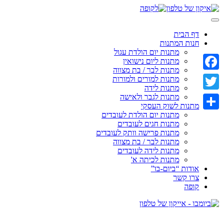
Skip
to
content
דף הבית
חנות המתנות
מתנות יום הולדת עגול
מתנות ליום נישואין
מתנות לבר / בת מצווה
Facebook
מתנות למורים ולמורות
מתנות לידה
מתנות לגבר ולאישה
Twitter
מתנות לשוק העסקי
מתנות יום הולדת לעובדים
Share
מתנות חגים לעובדים
מתנות פרישה וותק לעובדים
מתנות לבר / בת מצווה
מתנות לידה לעובדים
מתנות לכיתה א'
אודות “ביום-בו”
צרו קשר
קופה