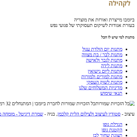
ביומבו מייצרת ואורזת את מוצריה
בעזרת אגודות לשיקום תעסוקתי של פגועי נפש
מתנות למי שיש לו הכל
מתנות יום הולדת עגול
מתנות לבר / בת מצווה
מתנות לגבר ולאישה
מתנות לידה
מתנות ליום נישואין
מתנות למורים ולמורות
מתנות לשוק העסקי
מדיניות המשלוחים שלנו
תנאי שימוש
כל הזכויות שמורות לחברת ביומבו | המתנחלים 32 רמת השרון | שרות לקוחות 054-4274215 |
עיצוב -
סטודיו לעיצוב ולצילום הלית קלכמן
, בניה -
שמרת דיגיטל - מומחה מ
הגדלת גופן
הקטנת גופן
תצוגת שחור לבן