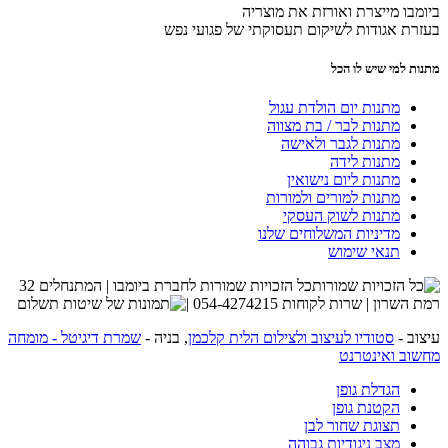
ביומבו מייצרת ואורזת את מוצריה
בעזרת אגודות לשיקום תעסוקתי של פגועי נפש
מתנות למי שיש לו הכל
מתנות יום הולדת עגול
מתנות לבר / בת מצווה
מתנות לגבר ולאישה
מתנות לידה
מתנות ליום נישואין
מתנות למורים ולמורות
מתנות לשוק העסקי
מדיניות המשלוחים שלנו
תנאי שימוש
כל הזכויות שמורות לחברת ביומבו | המתנחלים 32
רמת השרון | שרות לקוחות 054-4274215 |
עיצוב -
סטודיו לעיצוב ולצילום הלית קלכמן
, בניה -
שמרת דיגיטל - מומחה
מחשוב ואינטרנט
הגדלת גופן
הקטנת גופן
תצוגת שחור לבן
מצב ניגודיות גבוהה