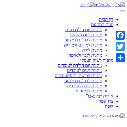
Skip
to
content
דף הבית
חנות המתנות
מתנות יום הולדת עגול
מתנות ליום נישואין
מתנות לבר / בת מצווה
Facebook
מתנות למורים ולמורות
מתנות לידה
מתנות לגבר ולאישה
Twitter
מתנות לשוק העסקי
מתנות יום הולדת לעובדים
Share
מתנות חגים לעובדים
מתנות פרישה וותק לעובדים
מתנות לבר / בת מצווה
מתנות לידה לעובדים
מתנות לכיתה א'
אודות “ביום-בו”
צרו קשר
קופה