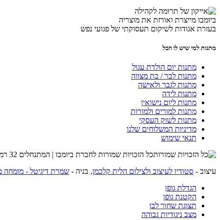
ביומבו מייצרת ואורזת את מוצריה
בעזרת אגודות לשיקום תעסוקתי של פגועי נפש
מתנות למי שיש לו הכל
מתנות יום הולדת עגול
מתנות לבר / בת מצווה
מתנות לגבר ולאישה
מתנות לידה
מתנות ליום נישואין
מתנות למורים ולמורות
מתנות לשוק העסקי
מדיניות המשלוחים שלנו
תנאי שימוש
כל הזכויות שמורות לחברת ביומבו | המתנחלים 32 רמת השרון | שרות לקוחות 054-4274215 |
עיצוב -
סטודיו לעיצוב ולצילום הלית קלכמן
, בניה -
שמרת דיגיטל - מומחה מ
הגדלת גופן
הקטנת גופן
תצוגת שחור לבן
מצב ניגודיות גבוהה