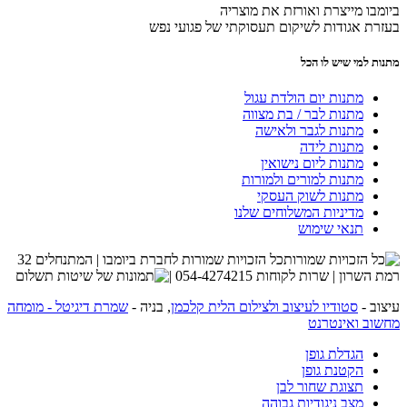
ביומבו מייצרת ואורזת את מוצריה
בעזרת אגודות לשיקום תעסוקתי של פגועי נפש
מתנות למי שיש לו הכל
מתנות יום הולדת עגול
מתנות לבר / בת מצווה
מתנות לגבר ולאישה
מתנות לידה
מתנות ליום נישואין
מתנות למורים ולמורות
מתנות לשוק העסקי
מדיניות המשלוחים שלנו
תנאי שימוש
כל הזכויות שמורות לחברת ביומבו | המתנחלים 32
רמת השרון | שרות לקוחות 054-4274215 |
עיצוב -
סטודיו לעיצוב ולצילום הלית קלכמן
, בניה -
שמרת דיגיטל - מומחה
מחשוב ואינטרנט
הגדלת גופן
הקטנת גופן
תצוגת שחור לבן
מצב ניגודיות גבוהה