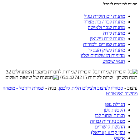
מתנות למי שיש לו הכל
מתנות יום הולדת עגול
מתנות לבר / בת מצווה
מתנות לגבר ולאישה
מתנות לידה
מתנות ליום נישואין
מתנות למורים ולמורות
מתנות לשוק העסקי
מדיניות המשלוחים שלנו
תנאי שימוש
כל הזכויות שמורות לחברת ביומבו | המתנחלים 32
רמת השרון | שרות לקוחות 054-4274215 |
עיצוב -
סטודיו לעיצוב ולצילום הלית קלכמן
, בניה -
שמרת דיגיטל - מומחה
מחשוב ואינטרנט
הגדלת גופן
הקטנת גופן
תצוגת שחור לבן
מצב ניגודיות גבוהה
הדגשת קישורים
גופן קריא (אריאל)
איפוס