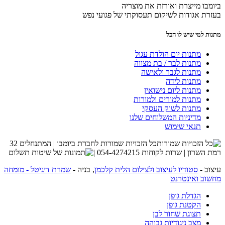
ביומבו מייצרת ואורזת את מוצריה
בעזרת אגודות לשיקום תעסוקתי של פגועי נפש
מתנות למי שיש לו הכל
מתנות יום הולדת עגול
מתנות לבר / בת מצווה
מתנות לגבר ולאישה
מתנות לידה
מתנות ליום נישואין
מתנות למורים ולמורות
מתנות לשוק העסקי
מדיניות המשלוחים שלנו
תנאי שימוש
כל הזכויות שמורות לחברת ביומבו | המתנחלים 32
רמת השרון | שרות לקוחות 054-4274215 |
עיצוב -
סטודיו לעיצוב ולצילום הלית קלכמן
, בניה -
שמרת דיגיטל - מומחה
מחשוב ואינטרנט
הגדלת גופן
הקטנת גופן
תצוגת שחור לבן
מצב ניגודיות גבוהה