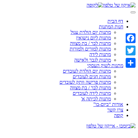
Skip
to
content
דף הבית
חנות המתנות
מתנות יום הולדת עגול
מתנות ליום נישואין
מתנות לבר / בת מצווה
Facebook
מתנות למורים ולמורות
מתנות לידה
מתנות לגבר ולאישה
Twitter
מתנות לשוק העסקי
מתנות יום הולדת לעובדים
Share
מתנות חגים לעובדים
מתנות פרישה וותק לעובדים
מתנות לבר / בת מצווה
מתנות לידה לעובדים
מתנות לכיתה א'
אודות “ביום-בו”
צרו קשר
קופה