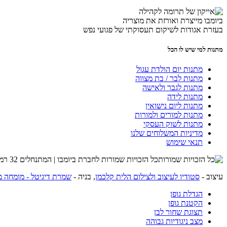
ביומבו מייצרת ואורזת את מוצריה
בעזרת אגודות לשיקום תעסוקתי של פגועי נפש
מתנות למי שיש לו הכל
מתנות יום הולדת עגול
מתנות לבר / בת מצווה
מתנות לגבר ולאישה
מתנות לידה
מתנות ליום נישואין
מתנות למורים ולמורות
מתנות לשוק העסקי
מדיניות המשלוחים שלנו
תנאי שימוש
כל הזכויות שמורות לחברת ביומבו | המתנחלים 32 רמת השרון | שרות לקוחות 054-4274215 |
עיצוב -
סטודיו לעיצוב ולצילום הלית קלכמן
, בניה -
שמרת דיגיטל - מומחה מ
הגדלת גופן
הקטנת גופן
תצוגת שחור לבן
מצב ניגודיות גבוהה