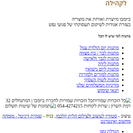
ביומבו מייצרת ואורזת את מוצריה
בעזרת אגודות לשיקום תעסוקתי של פגועי נפש
מתנות למי שיש לו הכל
מתנות יום הולדת עגול
מתנות לבר / בת מצווה
מתנות לגבר ולאישה
מתנות לידה
מתנות ליום נישואין
מתנות למורים ולמורות
מתנות לשוק העסקי
מדיניות המשלוחים שלנו
תנאי שימוש
כל הזכויות שמורות לחברת ביומבו | המתנחלים 32
רמת השרון | שרות לקוחות 054-4274215 |
עיצוב -
סטודיו לעיצוב ולצילום הלית קלכמן
, בניה -
שמרת דיגיטל - מומחה
מחשוב ואינטרנט
הגדלת גופן