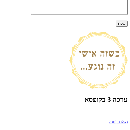
ערכה 3 בקופסא
ניווט
מארז כוונה