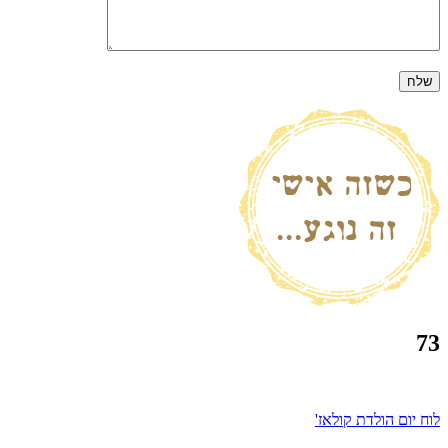
73
ניווט
לוח יום הולדת קולאז'