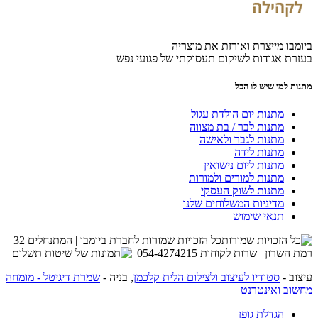
ביומבו מייצרת ואורזת את מוצריה
בעזרת אגודות לשיקום תעסוקתי של פגועי נפש
מתנות למי שיש לו הכל
מתנות יום הולדת עגול
מתנות לבר / בת מצווה
מתנות לגבר ולאישה
מתנות לידה
מתנות ליום נישואין
מתנות למורים ולמורות
מתנות לשוק העסקי
מדיניות המשלוחים שלנו
תנאי שימוש
כל הזכויות שמורות לחברת ביומבו | המתנחלים 32
רמת השרון | שרות לקוחות 054-4274215 |
עיצוב -
סטודיו לעיצוב ולצילום הלית קלכמן
, בניה -
שמרת דיגיטל - מומחה
מחשוב ואינטרנט
הגדלת גופן