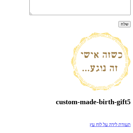
custom-made-birth-gift5
ניווט
תעודת לידה על לוח עץ