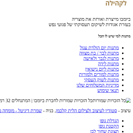
ביומבו מייצרת ואורזת את מוצריה
בעזרת אגודות לשיקום תעסוקתי של פגועי נפש
מתנות למי שיש לו הכל
מתנות יום הולדת עגול
מתנות לבר / בת מצווה
מתנות לגבר ולאישה
מתנות לידה
מתנות ליום נישואין
מתנות למורים ולמורות
מתנות לשוק העסקי
מדיניות המשלוחים שלנו
תנאי שימוש
כל הזכויות שמורות לחברת ביומבו | המתנחלים 32 רמת השרון | שרות לקוחות 054-4274215 |
עיצוב -
סטודיו לעיצוב ולצילום הלית קלכמן
, בניה -
שמרת דיגיטל - מומחה מ
הגדלת גופן
הקטנת גופן
תצוגת שחור לבן