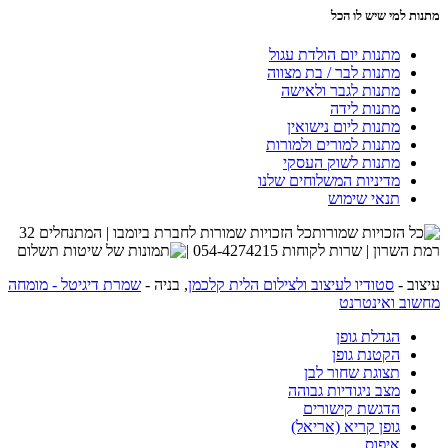
מתנות למי שיש לו הכל
מתנות יום הולדת עגול
מתנות לבר / בת מצווה
מתנות לגבר ולאישה
מתנות לידה
מתנות ליום נישואין
מתנות למורים ולמורות
מתנות לשוק העסקי
מדיניות המשלוחים שלנו
תנאי שימוש
כל הזכויות שמורות לחברת ביומבו | המתנחלים 32
רמת השרון | שרות לקוחות 054-4274215 |
עיצוב -
סטודיו לעיצוב ולצילום הלית קלכמן
, בניה -
שמרת דיגיטל - מומחה
מחשוב ואינטרנט
הגדלת גופן
הקטנת גופן
תצוגת שחור לבן
מצב ניגודיות גבוהה
הדגשת קישורים
גופן קריא (אריאל)
איפוס