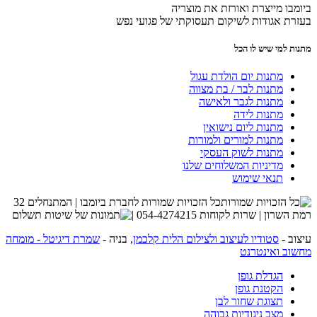
ביומבו מייצרת ואורזת את מוצריה
בעזרת אגודות לשיקום תעסוקתי של פגועי נפש
מתנות למי שיש לו הכל
מתנות יום הולדת עגול
מתנות לבר / בת מצווה
מתנות לגבר ולאישה
מתנות לידה
מתנות ליום נישואין
מתנות למורים ולמורות
מתנות לשוק העסקי
מדיניות המשלוחים שלנו
תנאי שימוש
כל הזכויות שמורות לחברת ביומבו | המתנחלים 32
רמת השרון | שרות לקוחות 054-4274215 |
עיצוב -
סטודיו לעיצוב ולצילום הלית קלכמן
, בניה -
שמרת דיגיטל - מומחה
מחשוב ואינטרנט
הגדלת גופן
הקטנת גופן
תצוגת שחור לבן
מצב ניגודיות גבוהה