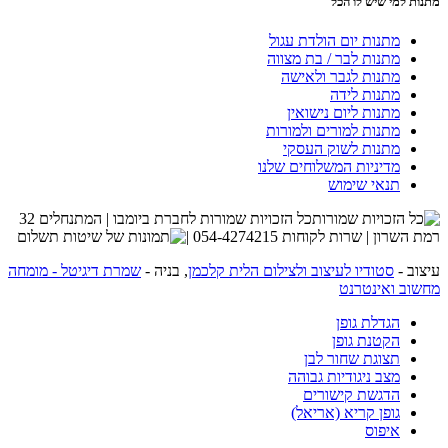
מתנות למי שיש לו הכל
מתנות יום הולדת עגול
מתנות לבר / בת מצווה
מתנות לגבר ולאישה
מתנות לידה
מתנות ליום נישואין
מתנות למורים ולמורות
מתנות לשוק העסקי
מדיניות המשלוחים שלנו
תנאי שימוש
כל הזכויות שמורות לחברת ביומבו | המתנחלים 32
רמת השרון | שרות לקוחות 054-4274215 |
עיצוב -
סטודיו לעיצוב ולצילום הלית קלכמן
, בניה -
שמרת דיגיטל - מומחה
מחשוב ואינטרנט
הגדלת גופן
הקטנת גופן
תצוגת שחור לבן
מצב ניגודיות גבוהה
הדגשת קישורים
גופן קריא (אריאל)
איפוס