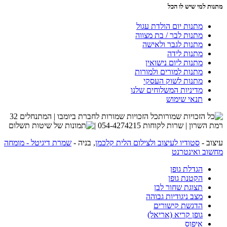
מתנות למי שיש לו הכל
מתנות יום הולדת עגול
מתנות לבר / בת מצווה
מתנות לגבר ולאישה
מתנות לידה
מתנות ליום נישואין
מתנות למורים ולמורות
מתנות לשוק העסקי
מדיניות המשלוחים שלנו
תנאי שימוש
כל הזכויות שמורות לחברת ביומבו | המתנחלים 32
רמת השרון | שרות לקוחות 054-4274215 |
עיצוב -
סטודיו לעיצוב ולצילום הלית קלכמן
, בניה -
שמרת דיגיטל - מומחה
מחשוב ואינטרנט
הגדלת גופן
הקטנת גופן
תצוגת שחור לבן
מצב ניגודיות גבוהה
הדגשת קישורים
גופן קריא (אריאל)
איפוס