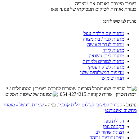
ביומבו מייצרת ואורזת את מוצריה
בעזרת אגודות לשיקום תעסוקתי של פגועי נפש
מתנות למי שיש לו הכל
מתנות יום הולדת עגול
מתנות לבר / בת מצווה
מתנות לגבר ולאישה
מתנות לידה
מתנות ליום נישואין
מתנות למורים ולמורות
מתנות לשוק העסקי
מדיניות המשלוחים שלנו
תנאי שימוש
כל הזכויות שמורות לחברת ביומבו | המתנחלים 32
רמת השרון | שרות לקוחות 054-4274215 |
עיצוב -
סטודיו לעיצוב ולצילום הלית קלכמן
, בניה -
שמרת דיגיטל - מומחה
מחשוב ואינטרנט
הגדלת גופן
הקטנת גופן
תצוגת שחור לבן
מצב ניגודיות גבוהה