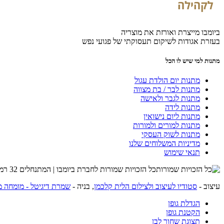
ביומבו מייצרת ואורזת את מוצריה
בעזרת אגודות לשיקום תעסוקתי של פגועי נפש
מתנות למי שיש לו הכל
מתנות יום הולדת עגול
מתנות לבר / בת מצווה
מתנות לגבר ולאישה
מתנות לידה
מתנות ליום נישואין
מתנות למורים ולמורות
מתנות לשוק העסקי
מדיניות המשלוחים שלנו
תנאי שימוש
כל הזכויות שמורות לחברת ביומבו | המתנחלים 32 רמת השרון | שרות לקוחות 054-4274215 |
עיצוב -
סטודיו לעיצוב ולצילום הלית קלכמן
, בניה -
שמרת דיגיטל - מומחה מ
הגדלת גופן
הקטנת גופן
תצוגת שחור לבן