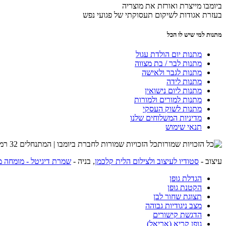
ביומבו מייצרת ואורזת את מוצריה
בעזרת אגודות לשיקום תעסוקתי של פגועי נפש
מתנות למי שיש לו הכל
מתנות יום הולדת עגול
מתנות לבר / בת מצווה
מתנות לגבר ולאישה
מתנות לידה
מתנות ליום נישואין
מתנות למורים ולמורות
מתנות לשוק העסקי
מדיניות המשלוחים שלנו
תנאי שימוש
כל הזכויות שמורות לחברת ביומבו | המתנחלים 32 רמת השרון | שרות לקוחות 054-4274215 |
עיצוב -
סטודיו לעיצוב ולצילום הלית קלכמן
, בניה -
שמרת דיגיטל - מומחה מ
הגדלת גופן
הקטנת גופן
תצוגת שחור לבן
מצב ניגודיות גבוהה
הדגשת קישורים
גופן קריא (אריאל)