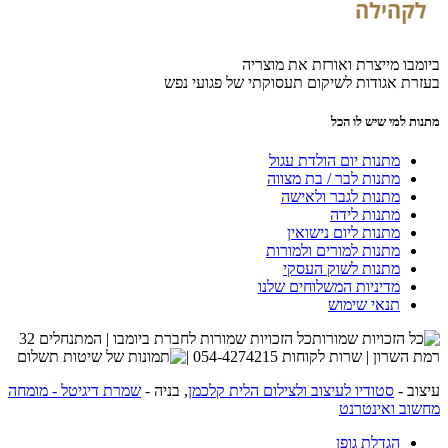
ביומבו מייצרת ואורזת את מוצריה
בעזרת אגודות לשיקום תעסוקתי של פגועי נפש
מתנות למי שיש לו הכל
מתנות יום הולדת עגול
מתנות לבר / בת מצווה
מתנות לגבר ולאישה
מתנות לידה
מתנות ליום נישואין
מתנות למורים ולמורות
מתנות לשוק העסקי
מדיניות המשלוחים שלנו
תנאי שימוש
כל הזכויות שמורות לחברת ביומבו | המתנחלים 32
רמת השרון | שרות לקוחות 054-4274215 |
עיצוב -
סטודיו לעיצוב ולצילום הלית קלכמן
, בניה -
שמרת דיגיטל - מומחה
מחשוב ואינטרנט
הגדלת גופן