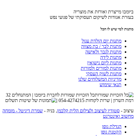
ביומבו מייצרת ואורזת את מוצריה
בעזרת אגודות לשיקום תעסוקתי של פגועי נפש
מתנות למי שיש לו הכל
מתנות יום הולדת עגול
מתנות לבר / בת מצווה
מתנות לגבר ולאישה
מתנות לידה
מתנות ליום נישואין
מתנות למורים ולמורות
מתנות לשוק העסקי
מדיניות המשלוחים שלנו
תנאי שימוש
כל הזכויות שמורות לחברת ביומבו | המתנחלים 32
רמת השרון | שרות לקוחות 054-4274215 |
עיצוב -
סטודיו לעיצוב ולצילום הלית קלכמן
, בניה -
שמרת דיגיטל - מומחה
מחשוב ואינטרנט
הגדלת גופן
הקטנת גופן