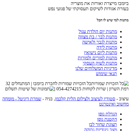
ביומבו מייצרת ואורזת את מוצריה
בעזרת אגודות לשיקום תעסוקתי של פגועי נפש
מתנות למי שיש לו הכל
מתנות יום הולדת עגול
מתנות לבר / בת מצווה
מתנות לגבר ולאישה
מתנות לידה
מתנות ליום נישואין
מתנות למורים ולמורות
מתנות לשוק העסקי
מדיניות המשלוחים שלנו
תנאי שימוש
כל הזכויות שמורות לחברת ביומבו | המתנחלים 32
רמת השרון | שרות לקוחות 054-4274215 |
עיצוב -
סטודיו לעיצוב ולצילום הלית קלכמן
, בניה -
שמרת דיגיטל - מומחה
מחשוב ואינטרנט
הגדלת גופן
הקטנת גופן
תצוגת שחור לבן
מצב ניגודיות גבוהה