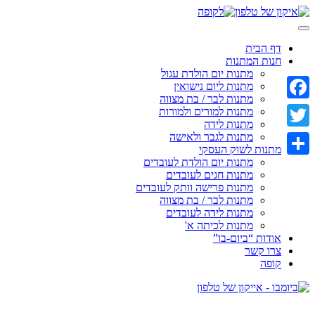
Skip
to
content
דף הבית
חנות המתנות
מתנות יום הולדת עגול
מתנות ליום נישואין
מתנות לבר / בת מצווה
Facebook
מתנות למורים ולמורות
מתנות לידה
מתנות לגבר ולאישה
Twitter
מתנות לשוק העסקי
מתנות יום הולדת לעובדים
Share
מתנות חגים לעובדים
מתנות פרישה וותק לעובדים
מתנות לבר / בת מצווה
מתנות לידה לעובדים
מתנות לכיתה א'
אודות “ביום-בו”
צרו קשר
קופה