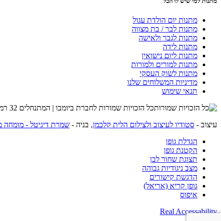
מתנות למי שיש לו הכל
מתנות יום הולדת עגול
מתנות לבר / בת מצווה
מתנות לגבר ולאישה
מתנות לידה
מתנות ליום נישואין
מתנות למורים ולמורות
מתנות לשוק העסקי
מדיניות המשלוחים שלנו
תנאי שימוש
כל הזכויות שמורות לחברת ביומבו | המתנחלים 32 רמת השרון | שרות לקוחות 054-4274215 |
עיצוב -
סטודיו לעיצוב ולצילום הלית קלכמן
, בניה -
שמרת דיגיטל - מומחה מ
הגדלת גופן
הקטנת גופן
תצוגת שחור לבן
מצב ניגודיות גבוהה
הדגשת קישורים
גופן קריא (אריאל)
איפוס
Real Accessability