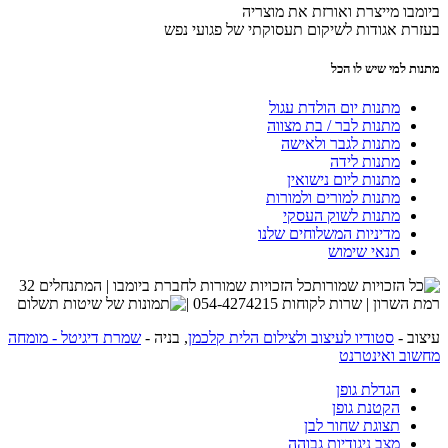
ביומבו מייצרת ואורזת את מוצריה
בעזרת אגודות לשיקום תעסוקתי של פגועי נפש
מתנות למי שיש לו הכל
מתנות יום הולדת עגול
מתנות לבר / בת מצווה
מתנות לגבר ולאישה
מתנות לידה
מתנות ליום נישואין
מתנות למורים ולמורות
מתנות לשוק העסקי
מדיניות המשלוחים שלנו
תנאי שימוש
כל הזכויות שמורות לחברת ביומבו | המתנחלים 32
רמת השרון | שרות לקוחות 054-4274215 |
עיצוב -
סטודיו לעיצוב ולצילום הלית קלכמן
, בניה -
שמרת דיגיטל - מומחה
מחשוב ואינטרנט
הגדלת גופן
הקטנת גופן
תצוגת שחור לבן
מצב ניגודיות גבוהה