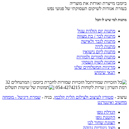
ביומבו מייצרת ואורזת את מוצריה
בעזרת אגודות לשיקום תעסוקתי של פגועי נפש
מתנות למי שיש לו הכל
מתנות יום הולדת עגול
מתנות לבר / בת מצווה
מתנות לגבר ולאישה
מתנות לידה
מתנות ליום נישואין
מתנות למורים ולמורות
מתנות לשוק העסקי
מדיניות המשלוחים שלנו
תנאי שימוש
כל הזכויות שמורות לחברת ביומבו | המתנחלים 32
רמת השרון | שרות לקוחות 054-4274215 |
עיצוב -
סטודיו לעיצוב ולצילום הלית קלכמן
, בניה -
שמרת דיגיטל - מומחה
מחשוב ואינטרנט
הגדלת גופן
הקטנת גופן
תצוגת שחור לבן
מצב ניגודיות גבוהה