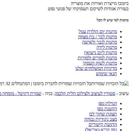
ביומבו מייצרת ואורזת את מוצריה
בעזרת אגודות לשיקום תעסוקתי של פגועי נפש
מתנות למי שיש לו הכל
מתנות יום הולדת עגול
מתנות לבר / בת מצווה
מתנות לגבר ולאישה
מתנות לידה
מתנות ליום נישואין
מתנות למורים ולמורות
מתנות לשוק העסקי
מדיניות המשלוחים שלנו
תנאי שימוש
כל הזכויות שמורות לחברת ביומבו | המתנחלים 32 רמת השרון | שרות לקוחות 054-4274215 |
עיצוב -
סטודיו לעיצוב ולצילום הלית קלכמן
, בניה -
שמרת דיגיטל - מומחה מ
הגדלת גופן
הקטנת גופן
תצוגת שחור לבן
מצב ניגודיות גבוהה
הדגשת קישורים
גופן קריא (אריאל)