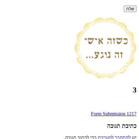
3
ניווט
Form Submission 1217
כתיבת תגובה
יש
להתחבר למערכת
כדי לכתוב תגובה.