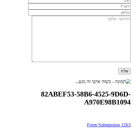
82ABEF53-58B6-4525-9D6D-
A970E98B1094
ניווט
Form Submission 1263