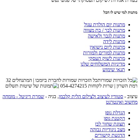
בעזרת אגודות לשיקום תעסוקתי של פגועי נפש
מתנות למי שיש לו הכל
מתנות יום הולדת עגול
מתנות לבר / בת מצווה
מתנות לגבר ולאישה
מתנות לידה
מתנות ליום נישואין
מתנות למורים ולמורות
מתנות לשוק העסקי
מדיניות המשלוחים שלנו
תנאי שימוש
כל הזכויות שמורות לחברת ביומבו | המתנחלים 32
רמת השרון | שרות לקוחות 054-4274215 |
עיצוב -
סטודיו לעיצוב ולצילום הלית קלכמן
, בניה -
שמרת דיגיטל - מומחה
מחשוב ואינטרנט
הגדלת גופן
הקטנת גופן
תצוגת שחור לבן
מצב ניגודיות גבוהה
הדגשת קישורים