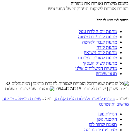
ביומבו מייצרת ואורזת את מוצריה
בעזרת אגודות לשיקום תעסוקתי של פגועי נפש
מתנות למי שיש לו הכל
מתנות יום הולדת עגול
מתנות לבר / בת מצווה
מתנות לגבר ולאישה
מתנות לידה
מתנות ליום נישואין
מתנות למורים ולמורות
מתנות לשוק העסקי
מדיניות המשלוחים שלנו
תנאי שימוש
כל הזכויות שמורות לחברת ביומבו | המתנחלים 32
רמת השרון | שרות לקוחות 054-4274215 |
עיצוב -
סטודיו לעיצוב ולצילום הלית קלכמן
, בניה -
שמרת דיגיטל - מומחה
מחשוב ואינטרנט
הגדלת גופן
הקטנת גופן
תצוגת שחור לבן
מצב ניגודיות גבוהה