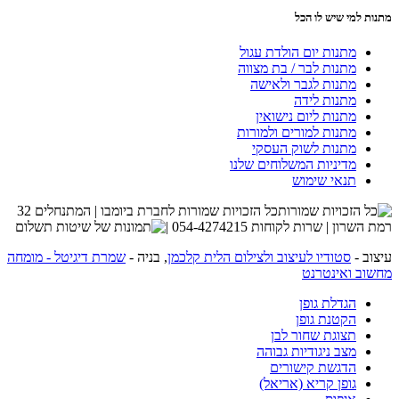
מתנות למי שיש לו הכל
מתנות יום הולדת עגול
מתנות לבר / בת מצווה
מתנות לגבר ולאישה
מתנות לידה
מתנות ליום נישואין
מתנות למורים ולמורות
מתנות לשוק העסקי
מדיניות המשלוחים שלנו
תנאי שימוש
כל הזכויות שמורות לחברת ביומבו | המתנחלים 32
רמת השרון | שרות לקוחות 054-4274215 |
עיצוב -
סטודיו לעיצוב ולצילום הלית קלכמן
, בניה -
שמרת דיגיטל - מומחה
מחשוב ואינטרנט
הגדלת גופן
הקטנת גופן
תצוגת שחור לבן
מצב ניגודיות גבוהה
הדגשת קישורים
גופן קריא (אריאל)