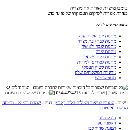
ביומבו מייצרת ואורזת את מוצריה
בעזרת אגודות לשיקום תעסוקתי של פגועי נפש
מתנות למי שיש לו הכל
מתנות יום הולדת עגול
מתנות לבר / בת מצווה
מתנות לגבר ולאישה
מתנות לידה
מתנות ליום נישואין
מתנות למורים ולמורות
מתנות לשוק העסקי
מדיניות המשלוחים שלנו
תנאי שימוש
כל הזכויות שמורות לחברת ביומבו | המתנחלים 32
רמת השרון | שרות לקוחות 054-4274215 |
עיצוב -
סטודיו לעיצוב ולצילום הלית קלכמן
, בניה -
שמרת דיגיטל - מומחה
מחשוב ואינטרנט
הגדלת גופן
הקטנת גופן
תצוגת שחור לבן