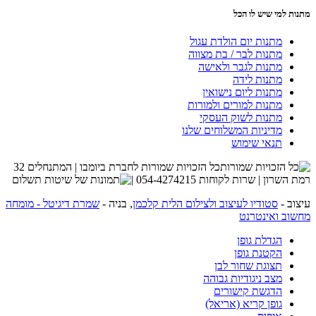
מתנות למי שיש לו הכל
מתנות יום הולדת עגול
מתנות לבר / בת מצווה
מתנות לגבר ולאישה
מתנות לידה
מתנות ליום נישואין
מתנות למורים ולמורות
מתנות לשוק העסקי
מדיניות המשלוחים שלנו
תנאי שימוש
כל הזכויות שמורות לחברת ביומבו | המתנחלים 32
רמת השרון | שרות לקוחות 054-4274215 |
עיצוב -
סטודיו לעיצוב ולצילום הלית קלכמן
, בניה -
שמרת דיגיטל - מומחה
מחשוב ואינטרנט
הגדלת גופן
הקטנת גופן
תצוגת שחור לבן
מצב ניגודיות גבוהה
הדגשת קישורים
גופן קריא (אריאל)